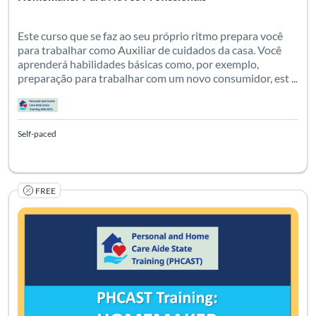
Este curso que se faz ao seu próprio ritmo prepara você
para trabalhar como Auxiliar de cuidados da casa. Você
aprenderá habilidades básicas como, por exemplo,
preparação para trabalhar com um novo consumidor, est ...
Self-paced
FREE
Para profesionales nuevos: ¡Empiece una carrera gratificante e
Listing Catalog: PHCAST Spanish
Listing Date: Self-paced
Certificate O
Listing Pr