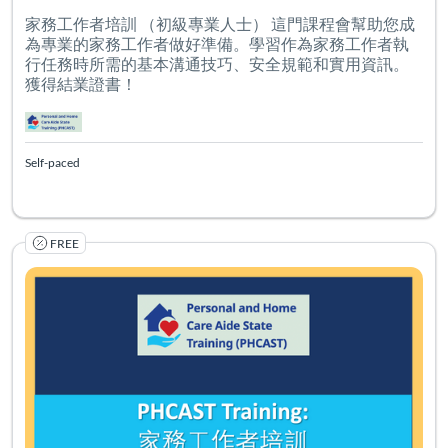
家務工作者培訓 （初級專業人士） 這門課程會幫助您成
為專業的家務工作者做好準備。學習作為家務工作者執
行任務時所需的基本溝通技巧、安全規範和實用資訊。
獲得結業證書！
Self-paced
FREE
Listing Catalog: PHCAST Chinese Mandarin Traditional
Listing Date: Self-paced
Certificate O
Listing Pr