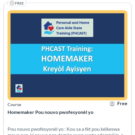
FREE
Pou nouvo pwofesyonèl yo : Kou sa a fèt pou kèlkeswa moun nan
Listing Catalog: PHCAST Haitian Creole
Listing Date: Self-paced
Certificate O
Listing Pr
Free
Course
Homemaker Pou nouvo pwofesyonèl yo
Pou nouvo pwofesyonèl yo : Kou sa a fèt pou kèlkeswa
moun nan, ki nouvo nan domèn swen sante adomisil la, e