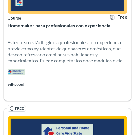
Free
Course
Homemaker para profesionales con experiencia
Este curso está dirigido a profesionales con experiencia
previa como ayudantes de quehaceres domésticos, que
desean refrescar o ampliar sus habilidades y
conocimientos. Puede completar los once módulos o ele ...
Self-paced
FREE
Esse curso é para profissionais que já têm experiência como 
Listing Catalog: PHCAST Brazilian Portuguese
Listing Date: Self-paced
Certificate O
Listing Pr