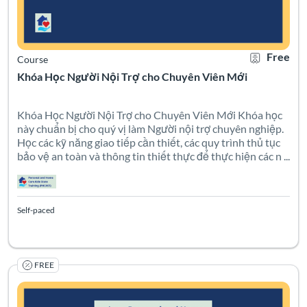
Free
Course
Khóa Học Người Nội Trợ cho Chuyên Viên Mới
Khóa Học Người Nội Trợ cho Chuyên Viên Mới Khóa học
này chuẩn bị cho quý vị làm Người nội trợ chuyên nghiệp.
Học các kỹ năng giao tiếp cần thiết, các quy trình thủ tục
bảo vệ an toàn và thông tin thiết thực để thực hiện các n ...
Self-paced
FREE
Этот курс поможет вам подготовиться к профессиональн
Listing Catalog: PHCAST Russian
Listing Date: Self-paced
Certificate O
Listing Pr