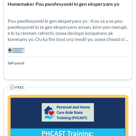
Homemaker Pou pwofesyonèl ki gen eksperyans yo
Pou pwofesyonèl ki gen eksperyans yo : Kou sa a se pou
pwofesyonèl ki te gen eksperyans anvan, kòm yon menajè,
e ki ta renmen rafrechi, oswa devlope konpetans ak
konesans yo. Ou ka fini tout onz modil yo, oswa chwazi si ...
Self-paced
FREE
Khóa Học Người Nội Trợ Dành Cho Chuyên Viên Có Kinh Nghiệm 
Listing Catalog: PHCAST Vietnamese
Listing Date: Self-paced
Certificate O
Listing Pr