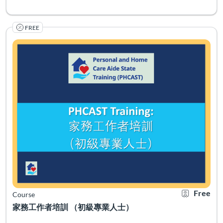
FREE
Listing Catalog: PHCAST Chinese Cantonese Traditional
Listing Date: Self-paced
Certificate O
Listing Pr
Free
Course
家務工作者培訓 （初級專業人士）