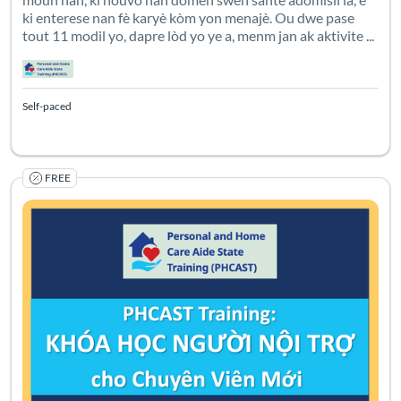
ki enterese nan fè karyè kòm yon menajè. Ou dwe pase
tout 11 modil yo, dapre lòd yo ye a, menm jan ak aktivite ...
Self-paced
FREE
Khóa Học Người Nội Trợ cho Chuyên Viên Mới Khóa học này chuẩ
Listing Catalog: PHCAST Vietnamese
Listing Date: Self-paced
Certificate O
Listing Pr