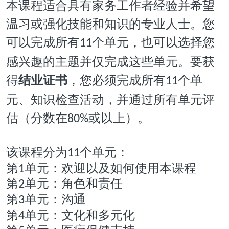
本课程适合具有家务工作者经验并希望
温习或强化技能和知识的专业人士。您
可以完成所有
个单元，也可以选择您
11
感兴趣的主题并仅完成这些单元。要获
得
结业证书
，您必须完成所有
个单
11
元、知识检查活动，并通过所有单元评
估（分数在
或以上）。
80%
该课程分为
个单元：
11
第
单元：欢迎以及如何使用本课程
1
第
单元：角色和责任
2
第
单元：沟通
3
第
单元：文化和多元化
4