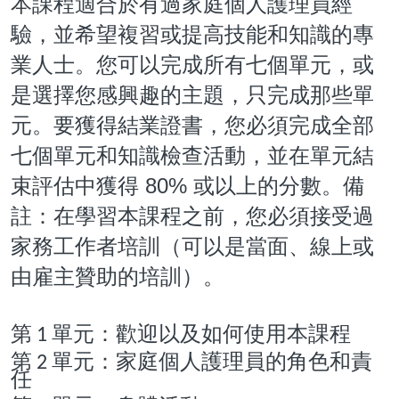
本課程適
合
於有過家庭個人護理員經
驗，並希望複習或提高技能和知識的專
業人士。您可以完成所有七個單元，或
是選擇您感興趣的主題，只完成那些單
元。要獲得結業證書，您必須完成全部
查
七個單元和知識檢
活動，並在單元結
80%
束評估中獲得
或以上的分數。備
註：在學習本課程之前，您必須接受過
家務工作者培訓（可以是當面、線上或
由雇主贊助的培訓）。
第
單元：歡迎以及如何使用本課程
1
第
單元：家庭個人護理員的角色和責
2
任