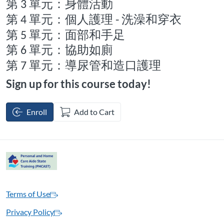
第
單元：身體活動
3
第
單元：個人護理
洗澡和穿衣
4
-
第
單元：面部和手足
5
第
單元：協助如廁
6
第
單元：導尿管和造口護理
7
Sign up for this course today!
Enroll
Add to Cart
Terms of Use
Privacy Policy