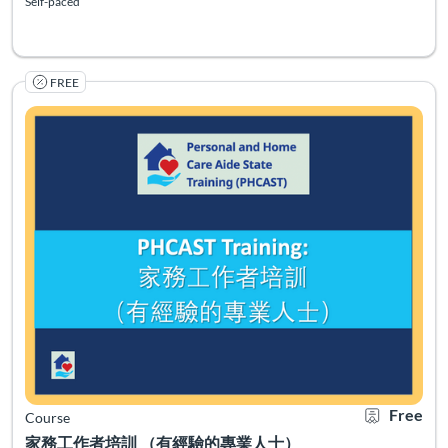
Self-paced
FREE
Listing Catalog: PHCAST Chinese Mandarin Traditional
Listing Date: Self-paced
Certificate O
Listing Pr
Free
Course
家務工作者培訓 （有經驗的專業人士）