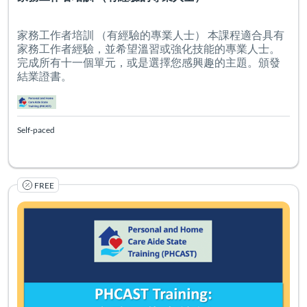
家務工作者培訓 （有經驗的專業人士） 本課程適合具有
家務工作者經驗，並希望溫習或強化技能的專業人士。
完成所有十一個單元，或是選擇您感興趣的主題。頒發
結業證書。
Self-paced
FREE
Listing Catalog: PHCAST Chinese Mandarin Traditional
Listing Date: Self-paced
Certificate O
Listing Pr