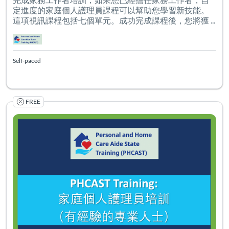
定進度的家庭個人護理員課程可以幫助您學習新技能。
這項視訊課程包括七個單元。成功完成課程後，您將獲 ...
Self-paced
FREE
家庭個人護理員培訓 （有經驗的專業人士） 本課程適合
Listing Catalog: PHCAST Chinese Mandarin Traditional
Listing Date: Self-paced
Certificate O
Listing Pr