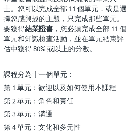
士。您可以完成全部
個單元，或是選
11
擇您感興趣的主題，只完成那些單元。
要獲得
結業證書
，您必須完成全部
個
11
單元和知識檢查活動，並在單元結束評
估中獲得
或以上的分數。
80%
課程分為十一個單元：
第
單元：歡迎以及如何使用本課程
1
第
單元：角色和責任
2
第
單元：溝通
3
第
單元：文化和多元性
4