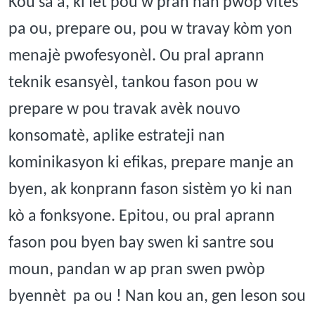
Kou sa a, ki fèt pou w pran nan pwòp vitès
pa ou, prepare ou, pou w travay kòm yon
menajè pwofesyonèl. Ou pral aprann
teknik esansyèl, tankou fason pou w
prepare w pou travak avèk nouvo
konsomatè, aplike estrateji nan
kominikasyon ki efikas, prepare manje an
byen, ak konprann fason sistèm yo ki nan
kò a fonksyone. Epitou, ou pral aprann
fason pou byen bay swen ki santre sou
moun, pandan w ap pran swen pwòp
byennèt pa ou ! Nan kou an, gen leson sou