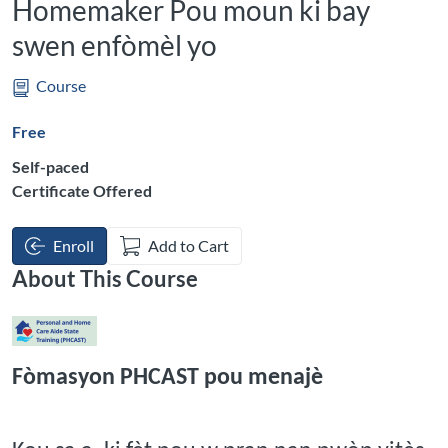
Homemaker Pou moun ki bay
swen enfòmèl yo
Course
Free
Self-paced
Certificate Offered
Enroll
Add to Cart
About This Course
Fòmasyon PHCAST pou menajè