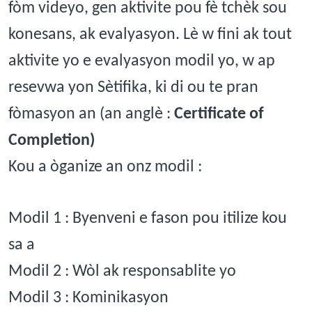
fòm videyo, gen aktivite pou fè tchèk sou
konesans, ak evalyasyon. Lè w fini ak tout
aktivite yo e evalyasyon modil yo, w ap
resevwa yon Sètifika, ki di ou te pran
fòmasyon an (an anglè :
Certificate of
Completion)
Kou a òganize an onz modil :
Modil 1 : Byenveni e fason pou itilize kou
sa a
Modil 2 : Wòl ak responsablite yo
Modil 3 : Kominikasyon