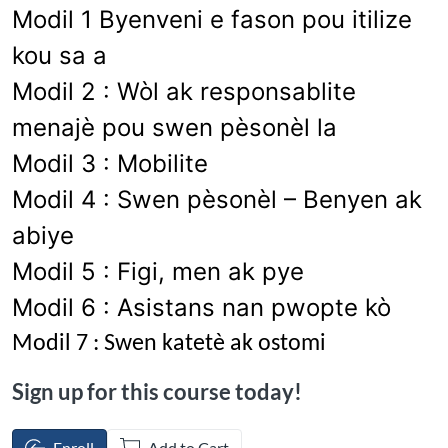
Modil 1 Byenveni e fason pou itilize
kou sa a
Modil 2 : Wòl ak responsablite
menajè pou swen pèsonèl la
Modil 3 : Mobilite
Modil 4 : Swen pèsonèl – Benyen ak
abiye
Modil 5 : Figi, men ak pye
Modil 6 : Asistans nan pwopte kò
Modil 7 : Swen katetè ak ostomi
Sign up for this course today!
Enroll
Add to Cart