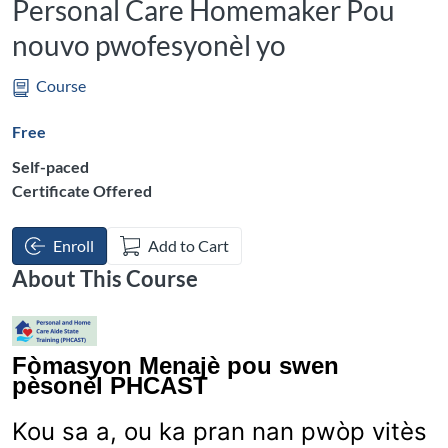
Personal Care Homemaker Pou
nouvo pwofesyonèl yo
Course
Free
Self-paced
Certificate Offered
Enroll
Add to Cart
About This Course
Fòmasyon Menajè pou swen
pèsonèl PHCAST
Kou sa a, ou ka pran nan pwòp vitès