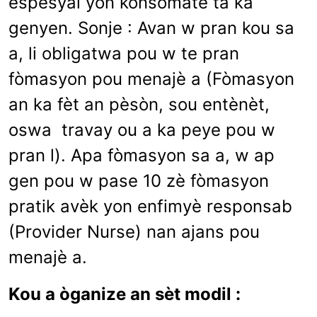
espesyal yon konsomatè ta ka
genyen. Sonje : Avan w pran kou sa
a, li obligatwa pou w te pran
fòmasyon pou menajè a (Fòmasyon
an ka fèt an pèsòn, sou entènèt,
oswa travay ou a ka peye pou w
pran l).
Apa fòmasyon sa a, w ap
gen pou w pase 10 zè
fòmasyon
pratik
avèk yon enfimyè responsab
(Provider Nurse) nan ajans pou
menajè a.
Kou a òganize an sèt modil :