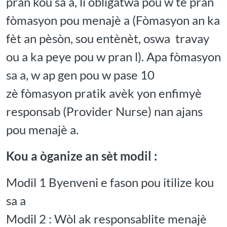
pran kou sa a, li obligatwa pou w te pran
fòmasyon pou menajè a (Fòmasyon an ka
fèt an pèsòn, sou entènèt, oswa travay
ou a ka peye pou w pran l).
Apa fòmasyon
sa a, w ap gen pou w pase 10
zè
fòmasyon pratik
avèk yon enfimyè
responsab (Provider Nurse) nan ajans
pou menajè a.
Kou a òganize an sèt modil :
Modil 1 Byenveni e fason pou itilize kou
sa a
Modil 2 : Wòl ak responsablite menajè