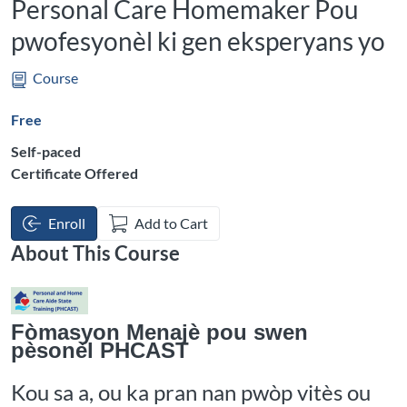
Personal Care Homemaker Pou
pwofesyonèl ki gen eksperyans yo
Course
Free
Self-paced
Certificate Offered
Enroll
Add to Cart
About This Course
Fòmasyon Menajè pou swen
pèsonèl PHCAST
Kou sa a, ou ka pran nan pwòp vitès ou