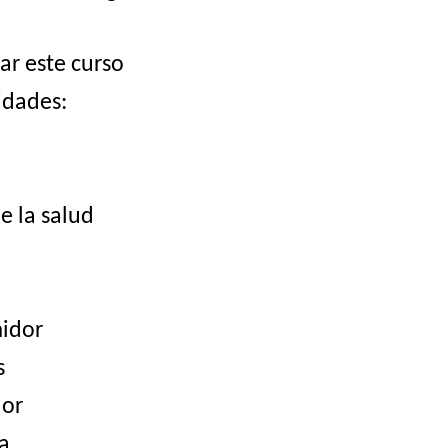
ar este curso
idades:
e la salud
idor
s
dor
a